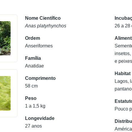
Nome Científico
Incuba
Anas platyrhynchos
26 a 28 
Ordem
Alimen
Anseriformes
Sementes
insetos,
Família
e peixe
Anatidae
Habitat
Comprimento
Lagos, l
58 cm
pantano
Peso
Estatut
1 a 1,5 kg
Pouco p
Longevidade
Distrib
27 anos
América