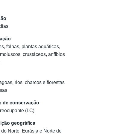
ção
dias
tação
, folhas, plantas aquáticas,
 moluscos, crustáceos, anfíbios
s
agoas, rios, charcos e florestas
sas
o de conservação
reocupante (LC)
uição geográfica
 do Norte, Eurásia e Norte de