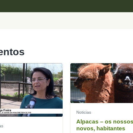
entos
Noticias
Alpacas – os nossos
as
novos, habitantes