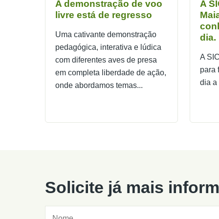
A demonstração de voo
A SI
livre está de regresso
Maia
con
Uma cativante demonstração
dia.
pedagógica, interativa e lúdica
A SIC
com diferentes aves de presa
para 
em completa liberdade de ação,
dia a 
onde abordamos temas...
Solicite já mais info