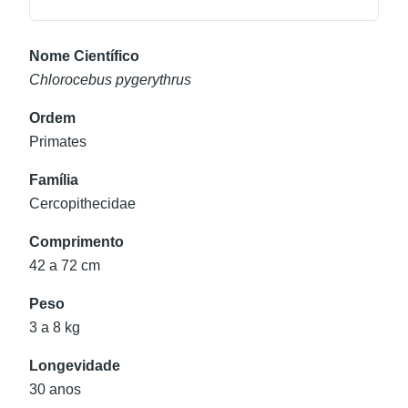
Nome Científico
Chlorocebus pygerythrus
Ordem
Primates
Família
Cercopithecidae
Comprimento
42 a 72 cm
Peso
3 a 8 kg
Longevidade
30 anos