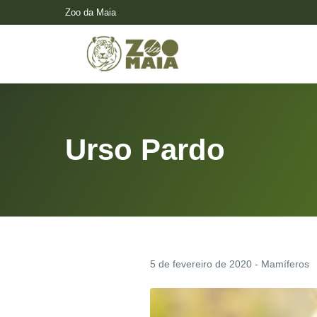
Zoo da Maia
Urso Pardo
5 de fevereiro de 2020 - Mamíferos