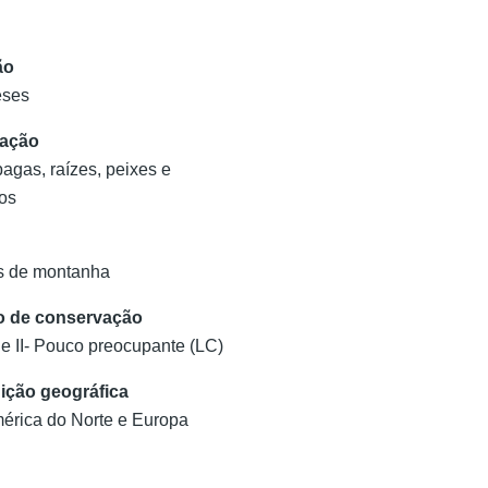
ão
eses
tação
bagas, raízes, peixes e
os
s de montanha
o de conservação
e II- Pouco preocupante (LC)
uição geográfica
mérica do Norte e Europa