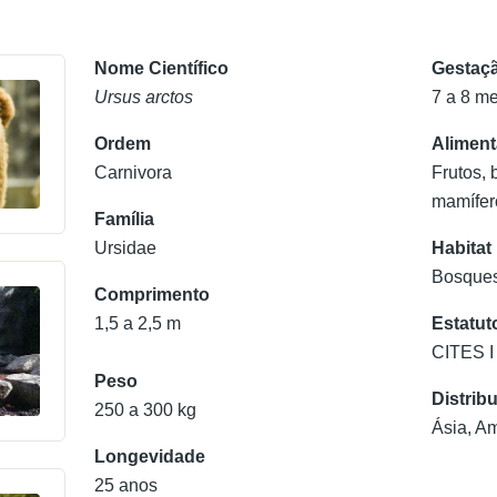
Nome Científico
Gestaç
Ursus arctos
7 a 8 m
Ordem
Alimen
Carnivora
Frutos, 
mamífer
Família
Ursidae
Habitat
Bosque
Comprimento
1,5 a 2,5 m
Estatut
CITES I 
Peso
Distrib
250 a 300 kg
Ásia, A
Longevidade
25 anos