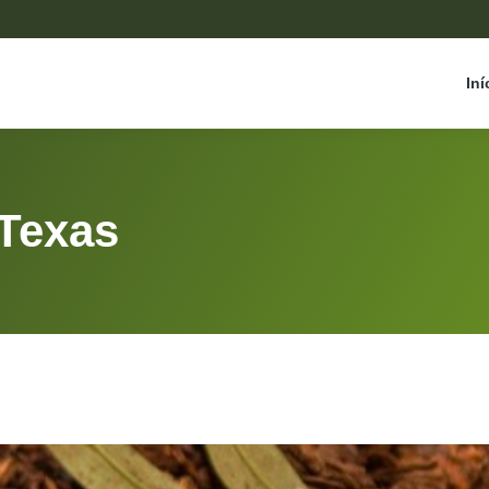
Iní
 Texas