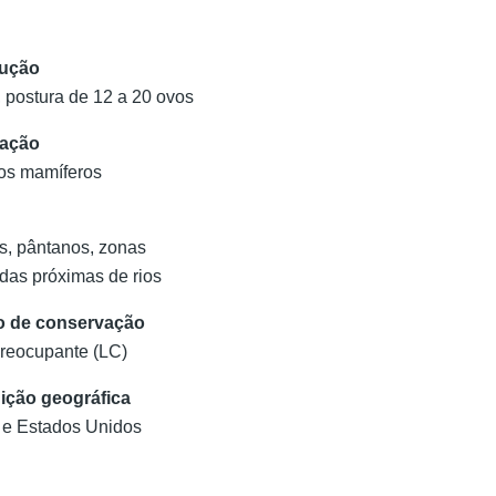
ução
 postura de 12 a 20 ovos
tação
os mamíferos
as, pântanos, zonas
das próximas de rios
o de conservação
reocupante (LC)
uição geográfica
e Estados Unidos