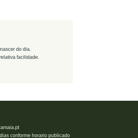
nascer do dia.
lativa facilidade.
damaia.pt
 dias conforme horario publicado