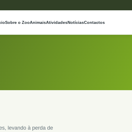
cio
Sobre o Zoo
Animais
Atividades
Notícias
Contactos
es, levando à perda de