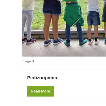
image 8
Pedizoopaper
Read More